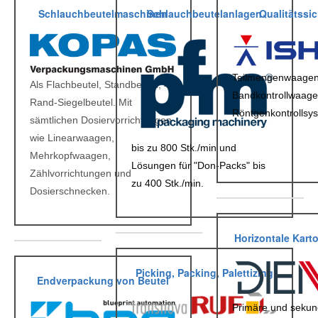
Schlauchbeutelmaschinen
Schlauchbeutelanlagen
Qualitätssi
Teilmengenwaagen
Als Flachbeutel, Standbeutel, 4-
Bandkontrollwaag
Rand-Siegelbeutel. Mit
Röntgenkontrollsy
sämtlichen Dosiervorrichtungen
wie Linearwaagen,
bis zu 800 Stk./min und
Mehrkopfwaagen,
Lösungen für "Don-Packs" bis
Zählvorrichtungen und
zu 400 Stk./min.
Dosierschnecken.
Horizontale Kart
Picking, Packing, Palettizing
Endverpackung von Beutel
Primäre und sekun