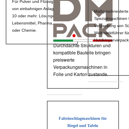
Für Pulver und Flüssigkeiten
von einbahnigen Anlagen bis zu
Maßgeschneiderte
10 oder mehr. Lösungen für
Spezialmaschinen f
Lebensmittel, Pharma, Kosmetik
Verpackung von S
oder Chemie.
Weltmarktführer fü
Hohlkörperverpac
Durchdachte Strukturen und
kompatible Bauteile bringen
preiswerte
Verpackungsmaschinen in
Folie und Karton zustande.
Falteinschlagmaschinen für
Riegel und Tafeln