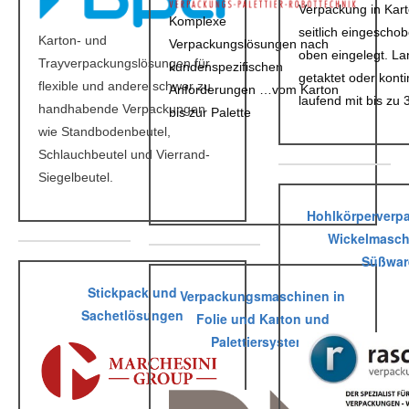
Verpackung in Kart
Komplexe
seitlich eingescho
Karton- und
Verpackungslösungen nach
oben eingelegt. L
Trayverpackungslösungen für
kundenspezifischen
getaktet oder konti
flexible und andere schwer zu
Anforderungen …vom Karton
laufend mit bis zu 
handhabende Verpackungen
bis zur Palette
wie Standbodenbeutel,
Schlauchbeutel und Vierrand-
Siegelbeutel.
Hohlkörperverp
Wickelmasch
Süßwar
Stickpack und
Verpackungsmaschinen in
Sachetlösungen
Folie und Karton und
Palettiersysteme